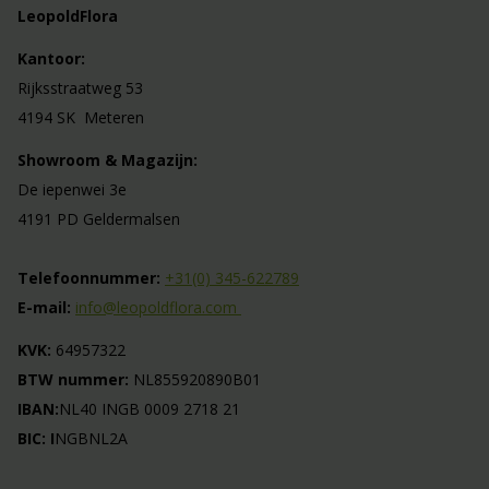
LeopoldFlora
Kantoor:
Rijksstraatweg 53
4194 SK Meteren
Showroom & Magazijn:
De iepenwei 3e
4191 PD Geldermalsen
Telefoonnummer:
+31(0) 345-622789
E-mail:
info@leopoldflora.com
KVK:
64957322
BTW nummer:
NL855920890B01
IBAN:
NL40 INGB 0009 2718 21
BIC: I
NGBNL2A