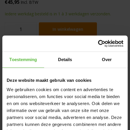
€45,95
Incl. BTW
Iedere werkdag besteld is in 1 à 3 werkdagen verzonden.
In winkelwagen
8 jaar kleurgarantie
Beoordeeld met een
9,4
uit 600+ beoordelingen
Gratis verzending
vanaf 75 euro in Nederland en België
Toestemming
Details
Over
Persoonlijk advies
via telefoon, mail of in onze showroom
Deze website maakt gebruik van cookies
Productomschrijving
We gebruiken cookies om content en advertenties te
personaliseren, om functies voor social media te bieden
Gerelateerde producten
en om ons websiteverkeer te analyseren. Ook delen we
informatie over uw gebruik van onze site met onze
partners voor social media, adverteren en analyse. Deze
partners kunnen deze gegevens combineren met andere
Product reviews