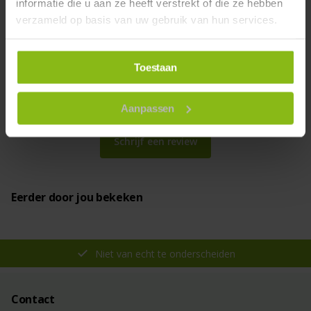
informatie die u aan ze heeft verstrekt of die ze hebben
verzameld op basis van uw gebruik van hun services.
Laurier kunstplant 50cm UV
0
uit 5
Toestaan
Dit product heeft nog geen
beoordelingen
Aanpassen
Schrijf een review
Eerder door jou bekeken
Niet van echt te onderscheiden
Contact