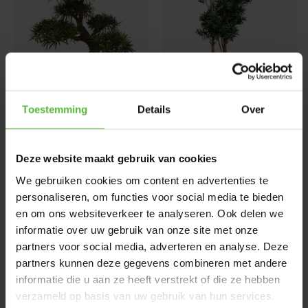
Toestemming
Details
Over
Deluxe kunstplant
Podocarpus Kunstboom
Podocarpus Bonsai x5 UV
150cm UV
0
reviews
0
reviews
Deze website maakt gebruik van cookies
Iedere werkdag besteld is in 1 à
Tijdelijk niet op voorraad
We gebruiken cookies om content en advertenties te
3 werkdagen verzonden.
€199,95
personaliseren, om functies voor social media te bieden
€314,95
en om ons websiteverkeer te analyseren. Ook delen we
informatie over uw gebruik van onze site met onze
Iedere werkdag besteld is in 1 à
Niet op voorraad
3 werkdagen verzonden.
partners voor social media, adverteren en analyse. Deze
€314,95
partners kunnen deze gegevens combineren met andere
informatie die u aan ze heeft verstrekt of die ze hebben
verzameld op basis van uw gebruik van hun services.
In