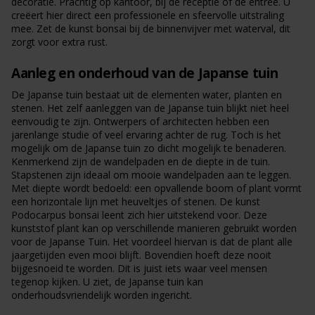
decoratie. Prachtig op kantoor, bij de receptie of de entree. U
creëert hier direct een professionele en sfeervolle uitstraling
mee. Zet de kunst bonsai bij de binnenvijver met waterval, dit
zorgt voor extra rust.
Aanleg en onderhoud van de Japanse tuin
De Japanse tuin bestaat uit de elementen water, planten en
stenen. Het zelf aanleggen van de Japanse tuin blijkt niet heel
eenvoudig te zijn. Ontwerpers of architecten hebben een
jarenlange studie of veel ervaring achter de rug. Toch is het
mogelijk om de Japanse tuin zo dicht mogelijk te benaderen.
Kenmerkend zijn de wandelpaden en de diepte in de tuin.
Stapstenen zijn ideaal om mooie wandelpaden aan te leggen.
Met diepte wordt bedoeld: een opvallende boom of plant vormt
een horizontale lijn met heuveltjes of stenen. De kunst
Podocarpus bonsai leent zich hier uitstekend voor. Deze
kunststof plant kan op verschillende manieren gebruikt worden
voor de Japanse Tuin. Het voordeel hiervan is dat de plant alle
jaargetijden even mooi blijft. Bovendien hoeft deze nooit
bijgesnoeid te worden. Dit is juist iets waar veel mensen
tegenop kijken. U ziet, de Japanse tuin kan
onderhoudsvriendelijk worden ingericht.