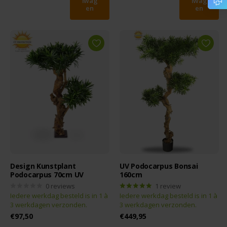
lwag
lwag
en
en
Design Kunstplant
UV Podocarpus Bonsai
Podocarpus 70cm UV
160cm
0
reviews
1
review
Iedere werkdag besteld is in 1 à
Iedere werkdag besteld is in 1 à
3 werkdagen verzonden.
3 werkdagen verzonden.
€97,50
€449,95