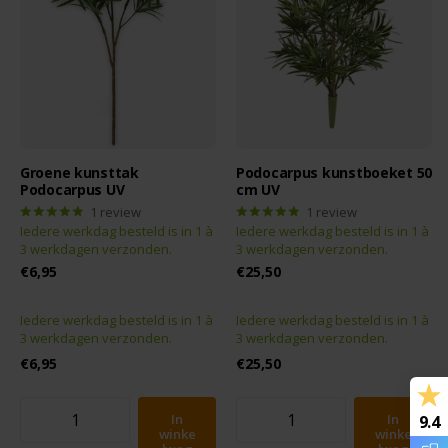
Groene kunsttak
Podocarpus kunstboeket 50
Podocarpus UV
cm UV
1
review
1
review
Iedere werkdag besteld is in 1 à
Iedere werkdag besteld is in 1 à
3 werkdagen verzonden.
3 werkdagen verzonden.
€6,95
€25,50
Iedere werkdag besteld is in 1 à
Iedere werkdag besteld is in 1 à
3 werkdagen verzonden.
3 werkdagen verzonden.
€6,95
€25,50
In
In
9.4
winke
winke