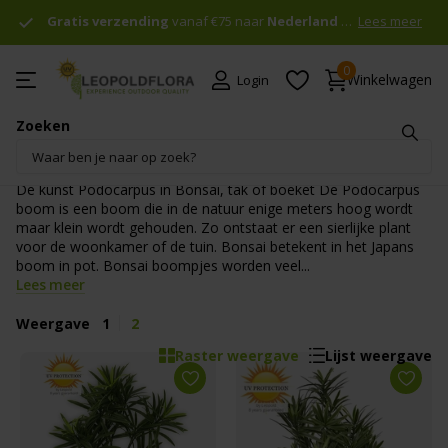
Gratis verzending
Gratis verzending
vanaf €75 naar
Nederland & België
Nederland & België
Lees meer
!
0
Winkelwagen
Login
Zoeken
Kunst Podocarpus voor buiten
De kunst Podocarpus in Bonsai, tak of boeket De Podocarpus
boom is een boom die in de natuur enige meters hoog wordt
maar klein wordt gehouden. Zo ontstaat er een sierlijke plant
voor de woonkamer of de tuin. Bonsai betekent in het Japans
boom in pot. Bonsai boompjes worden veel...
Lees meer
Weergave
1
2
Raster weergave
Lijst weergave