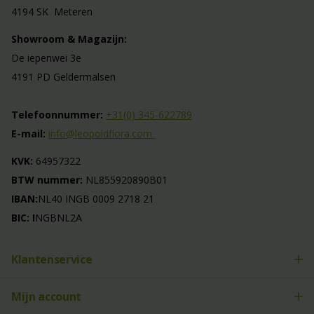
4194 SK Meteren
Showroom & Magazijn:
De iepenwei 3e
4191 PD Geldermalsen
Telefoonnummer:
+31(0) 345-622789
E-mail:
info@leopoldflora.com
KVK:
64957322
BTW nummer:
NL855920890B01
IBAN:
NL40 INGB 0009 2718 21
BIC: I
NGBNL2A
Klantenservice
Mijn account