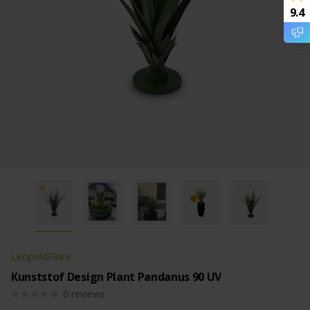
9.4
LeopoldFlora
Kunststof Design Plant Pandanus 90 UV
0
reviews