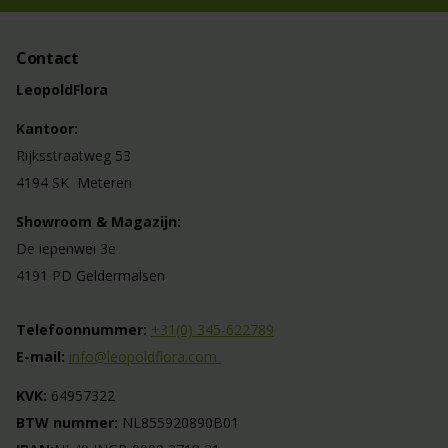
Contact
LeopoldFlora
Kantoor:
Rijksstraatweg 53
4194 SK Meteren
Showroom & Magazijn:
De iepenwei 3e
4191 PD Geldermalsen
Telefoonnummer:
+31(0) 345-622789
E-mail:
info@leopoldflora.com
KVK:
64957322
BTW nummer:
NL855920890B01