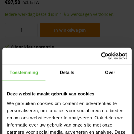
€97,50
Incl. BTW
Iedere werkdag besteld is in 1 à 3 werkdagen verzonden.
In winkelwagen
8 jaar kleurgarantie
Beoordeeld met een
9,4
uit 600+ beoordelingen
Gratis verzending
vanaf 75 euro in Nederland en België
Persoonlijk advies
via telefoon, mail of in onze showroom
Toestemming
Details
Over
Kunststof Design plant met optimale uv-bescherming voor
langdurig gebruik buiten met 8 jaar kleurgarantie.
Deze website maakt gebruik van cookies
We gebruiken cookies om content en advertenties te
Productomschrijving
personaliseren, om functies voor social media te bieden
en om ons websiteverkeer te analyseren. Ook delen we
Gerelateerde producten
informatie over uw gebruik van onze site met onze
partners voor social media, adverteren en analyse. Deze