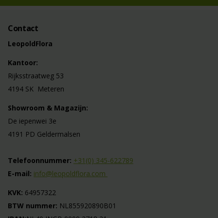
Contact
LeopoldFlora
Kantoor:
Rijksstraatweg 53
4194 SK Meteren
Showroom & Magazijn:
De iepenwei 3e
4191 PD Geldermalsen
Telefoonnummer:
+31(0) 345-622789
E-mail:
info@leopoldflora.com
KVK:
64957322
BTW nummer:
NL855920890B01