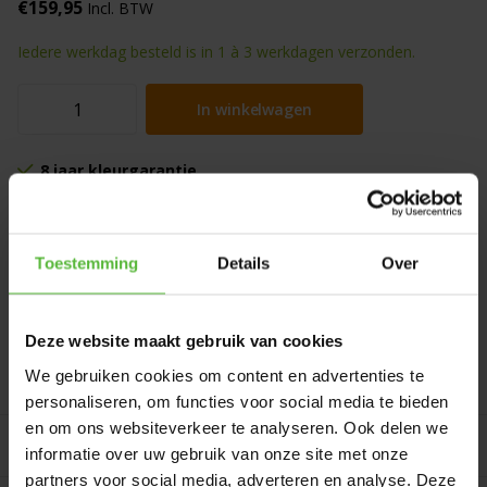
€159,95
Incl. BTW
Iedere werkdag besteld is in 1 à 3 werkdagen verzonden.
In winkelwagen
8 jaar kleurgarantie
Beoordeeld met een
9,4
uit 600+ beoordelingen
Gratis verzending
vanaf 75 euro in Nederland en België
Persoonlijk advies
via telefoon, mail of in onze showroom
Toestemming
Details
Over
Mooie Geranium kunstplant in bolvorm met rode bloemen en 8
jaar Kleurgarantie voor balkons
Deze website maakt gebruik van cookies
We gebruiken cookies om content en advertenties te
Productomschrijving
personaliseren, om functies voor social media te bieden
en om ons websiteverkeer te analyseren. Ook delen we
Gerelateerde producten
informatie over uw gebruik van onze site met onze
partners voor social media, adverteren en analyse. Deze