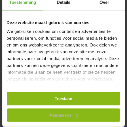
Toestemming
Details
Over
Product reviews
Deze website maakt gebruik van cookies
We gebruiken cookies om content en advertenties te
UV Buxus kubus 50 cm
personaliseren, om functies voor social media te bieden
5
uit
5
en om ons websiteverkeer te analyseren. Ook delen we
informatie over uw gebruik van onze site met onze
2
hebben dit product beoordeeld
partners voor social media, adverteren en analyse. Deze
partners kunnen deze gegevens combineren met andere
informatie die u aan ze heeft verstrekt of die ze hebben
5 van de 5 sterren
verzameld op basis van uw gebruik van hun services.
Mooie zaak, prima service, mooie buxus
Marjolein Gordeijns
30 mei 2020
Toestaan
5 van de 5 sterren
Aanpassen
Ik heb bij Leopold Kunstbuxus aangeschaft en ben zeer