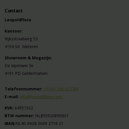
Contact
LeopoldFlora
Kantoor:
Rijksstraatweg 53
4194 SK Meteren
Showroom & Magazijn:
De iepenwei 3e
4191 PD Geldermalsen
Telefoonnummer:
+31(0) 345-622789
E-mail:
info@leopoldflora.com
KVK:
64957322
BTW nummer:
NL855920890B01
IBAN:
NL40 INGB 0009 2718 21