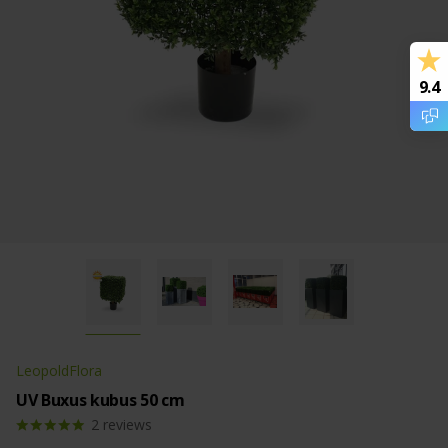
9.4
LeopoldFlora
UV Buxus kubus 50 cm
2
reviews