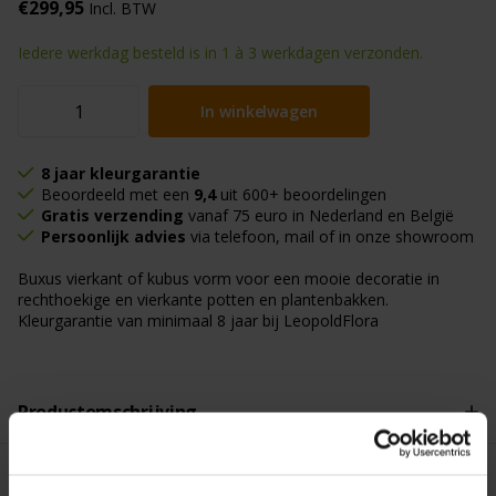
€299,95
Incl. BTW
Iedere werkdag besteld is in 1 à 3 werkdagen verzonden.
In winkelwagen
8 jaar kleurgarantie
Beoordeeld met een
9,4
uit 600+ beoordelingen
Gratis verzending
vanaf 75 euro in Nederland en België
Persoonlijk advies
via telefoon, mail of in onze showroom
Buxus vierkant of kubus vorm voor een mooie decoratie in
rechthoekige en vierkante potten en plantenbakken.
Kleurgarantie van minimaal 8 jaar bij LeopoldFlora
Productomschrijving
Gerelateerde producten