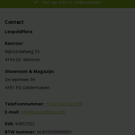
Niet van echt te onderscheiden
Contact
LeopoldFlora
Kantoor:
Rijksstraatweg 53
4194 SK Meteren
Showroom & Magazijn:
De iepenwei 3e
4191 PD Geldermalsen
Telefoonnummer:
+31(0) 345-622789
E-mail:
info@leopoldflora.com
KVK:
64957322
BTW nummer:
NL855920890B01