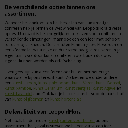
De verschillende opties binnen ons
assortiment
Wanneer het aankomt op het bestellen van kunstmatige
coniferen heb je binnen de webwinkel van LeopoldFlora diverse
opties. Uiteraard is het mogelijk om te kiezen voor coniferen in
verschillende afmetingen, maar ook een conifeer mat behoort
tot de mogelijkheden. Deze matten kunnen gebruikt worden om
een sfeervolle, natuurlijke en duurzame haag te realiseren in je
eigen tuin, waardoor kunst coniferen voor buiten dus ook
ingezet kunnen worden als erfafscheiding.
Overigens zijn kunst coniferen voor buiten niet het enige
waarvoor je bij ons terecht kunt. Zo bieden we onder andere
een
kunst klimop
,
kunst palmboom
,
kunst Varen
,
kunst Bonsai
,
kunst bamboe
,
kunst Geranium
,
kunst siergras
,
kunst Agave
en
kunst Lavendel
aan. Ook kan je bij ons terecht voor de aanschaf
van
kunst olijfbomen
en
kunst hortensia's
.
De kwaliteit van LeopoldFlora
Net zoals bij de andere
kunstplanten voor buiten
uit ons
assortiment het geval is streven we bij een kunst conifeer