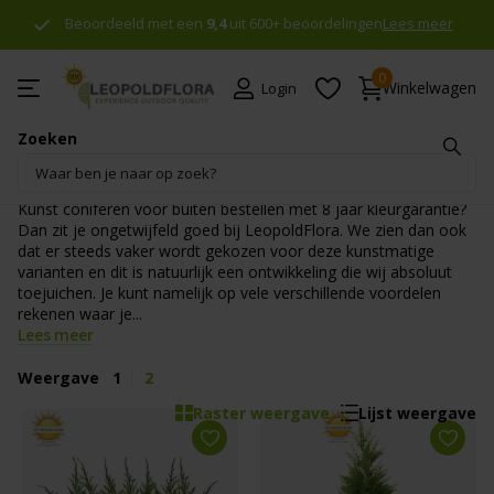
Gratis verzending
Gratis verzending
vanaf €75 naar
Nederland & België
Nederland & België
Lees meer
!
0
Winkelwagen
Login
Zoeken
Kunst conifeer voor buiten
Kunst coniferen voor buiten bestellen met 8 jaar kleurgarantie?
Dan zit je ongetwijfeld goed bij LeopoldFlora. We zien dan ook
dat er steeds vaker wordt gekozen voor deze kunstmatige
varianten en dit is natuurlijk een ontwikkeling die wij absoluut
toejuichen. Je kunt namelijk op vele verschillende voordelen
rekenen waar je...
Lees meer
Weergave
1
2
Raster weergave
Lijst weergave