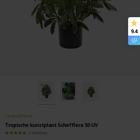
9.4
LeopoldFlora
Tropische kunstplant Schefflera 50 UV
3
reviews