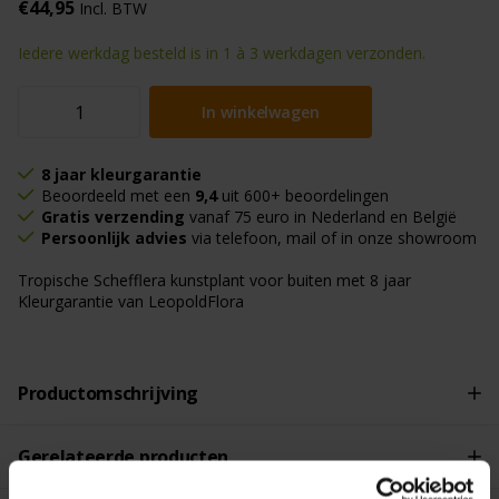
€44,95
Incl. BTW
Iedere werkdag besteld is in 1 à 3 werkdagen verzonden.
In winkelwagen
8 jaar kleurgarantie
Beoordeeld met een
9,4
uit 600+ beoordelingen
Gratis verzending
vanaf 75 euro in Nederland en België
Persoonlijk advies
via telefoon, mail of in onze showroom
Tropische Schefflera kunstplant voor buiten met 8 jaar
Kleurgarantie van LeopoldFlora
Productomschrijving
Gerelateerde producten