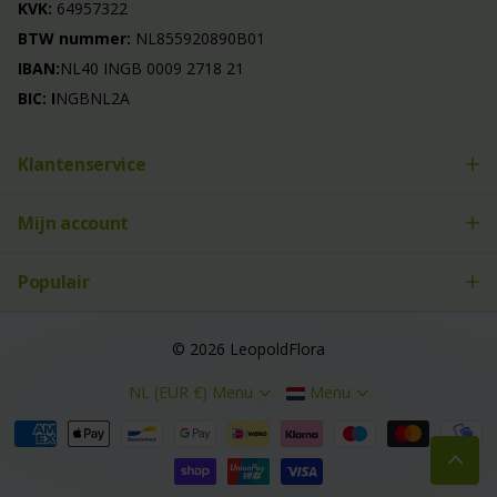
KVK:
64957322
BTW nummer:
NL855920890B01
IBAN:
NL40 INGB 0009 2718 21
BIC: I
NGBNL2A
Klantenservice
Mijn account
Populair
©
2026
LeopoldFlora
NL (EUR €)
Menu
Menu