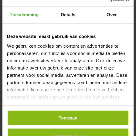
Product reviews
Toestemming
Details
Over
Tropische kunstplant Schefflera 50
Deze website maakt gebruik van cookies
UV
5
uit
5
We gebruiken cookies om content en advertenties te
personaliseren, om functies voor social media te bieden
3
hebben dit product beoordeeld
en om ons websiteverkeer te analyseren. Ook delen we
informatie over uw gebruik van onze site met onze
partners voor social media, adverteren en analyse. Deze
5 van de 5 sterren
partners kunnen deze gegevens combineren met andere
Prachtige plant. Niet van echt te onderscheiden. Hebben deze
informatie die u aan ze heeft verstrekt of die ze hebben
reeds eerder besteld. Blijft mooi van kleur, zeer goede kwaliteit.
verzameld op basis van uw gebruik van hun services.
De levering was weer perfect en snel!!
W. Kroeze
17 november 2025
Toestaan
5 van de 5 sterren
Aanpassen