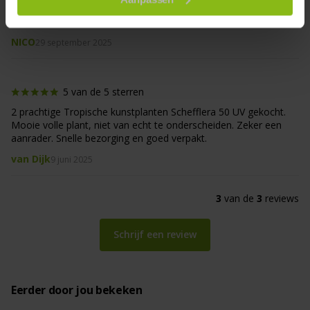
Product is van heel goeie kwaliteit, staat mooi in onze tuin.
Goed ingepakt en op tijd geleverd. Wij zijn tevreden.
NICO
29 september 2025
5 van de 5 sterren
2 prachtige Tropische kunstplanten Schefflera 50 UV gekocht.
Mooie volle plant, niet van echt te onderscheiden. Zeker een
aanrader. Snelle bezorging en goed verpakt.
van Dijk
9 juni 2025
3
van de
3
reviews
Schrijf een review
Eerder door jou bekeken