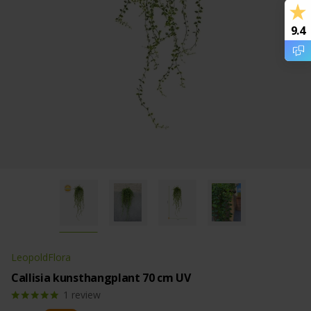
9.4
LeopoldFlora
Callisia kunsthangplant 70 cm UV
1
review