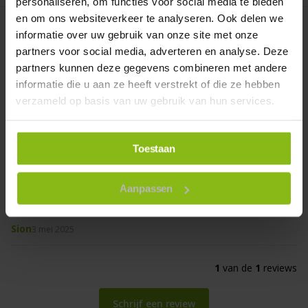
personaliseren, om functies voor social media te bieden
en om ons websiteverkeer te analyseren. Ook delen we
informatie over uw gebruik van onze site met onze
Product reviews
partners voor social media, adverteren en analyse. Deze
partners kunnen deze gegevens combineren met andere
informatie die u aan ze heeft verstrekt of die ze hebben
Callisia kunsthangplant 70 cm UV
verzameld op basis van uw gebruik van hun services.
5
uit
5
1
heeft dit product beoordeeld
Toestaan
5 van de 5 sterren
Aanpassen
Oké
Sion
3 mei 2025
1
van de
1
reviews
Schrijf een review