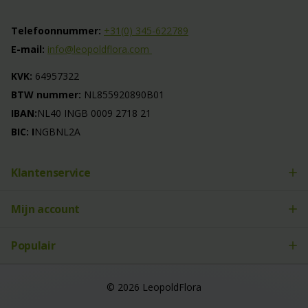
Telefoonnummer:
+31(0) 345-622789
E-mail:
info@leopoldflora.com
KVK:
64957322
BTW nummer:
NL855920890B01
IBAN:
NL40 INGB 0009 2718 21
BIC: I
NGBNL2A
Klantenservice
Mijn account
Populair
©
2026
LeopoldFlora